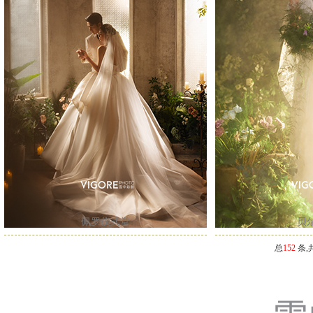
佩罗仪式堂
贝
总
152
条,