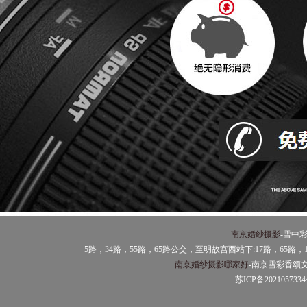
南京婚纱摄影
-雪中彩
5路，34路，55路，65路公交，至明故宫西站下:17路，65
南京婚纱摄影哪家好
-南京雪彩香颂
苏ICP备202105733